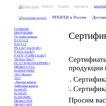
Deutsch
English
Контакты
info@pfe
PFEIFER в России
Достав
ГЛАВНАЯ
Сертифи
ПРОДУКЦИЯ
Грузовые канаты
D 1315 CZ
D 915 CZ
PN 116/7 (6x19-WC)
P 1933 (32xK7)
P 1070 / P 1080 (31xK7)
Сертифиаты
TK-Flex (26x7)
PZ 371 K (8x19S-EPIWRC)
продукции 
DRAKO 175 LC
6x36WS+IWRC
19x7 (Корея)
Сертифика
35x7
- Прочие канаты
Лифтовые канаты
Сертифика
6x19S-FC
8x19S-FC
8x19S-IWRC
Просим вас
DRAKO 250T
DRAKO 300T