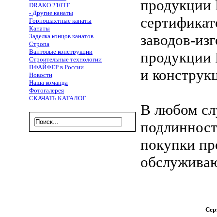
продукции 
DRAKO 210TF
- Другие канаты
сертификато
Горношахтные канаты
Канаты
заводов-из
Заделка концов канатов
Стропа
Вантовые конструкции
продукции 
Строительные технологии
ПФАЙФЕР в России
и конструк
Новости
Наша команда
Фотогалерея
СКАЧАТЬ КАТАЛОГ
В любом сл
подлинность
покупки пр
обслуживаю
Сер