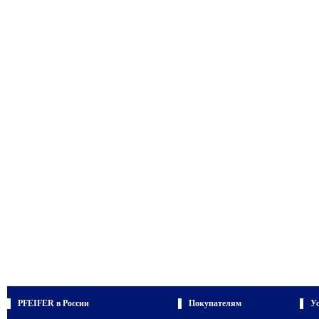
PFEIFER в России
Покупателям
У