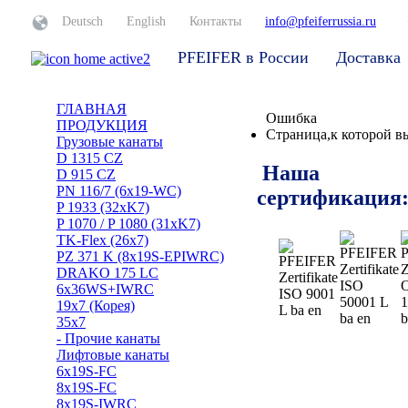
Deutsch
English
Контакты
info@pfeiferrussia.ru
+
PFEIFER в России
Доставка
ГЛАВНАЯ
Ошибка
ПРОДУКЦИЯ
Страница,к которой вы
Грузовые канаты
D 1315 CZ
Наша
D 915 CZ
PN 116/7 (6x19-WC)
сертификация
P 1933 (32xK7)
P 1070 / P 1080 (31xK7)
TK-Flex (26x7)
PZ 371 K (8x19S-EPIWRC)
DRAKO 175 LC
6x36WS+IWRC
19x7 (Корея)
35x7
- Прочие канаты
Лифтовые канаты
6x19S-FC
8x19S-FC
8x19S-IWRC