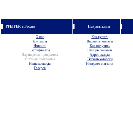
PFEIFER в России
Покупателям
О нас
Как купить
Контакты
Варианты оплаты
Новости
Как получить
Сертификаты
Обзоры канатов
Партнерская программа
Адрес склада
Оптовая программа
Скачать каталоги
Наша команда
Интернет-магазин
Галерея