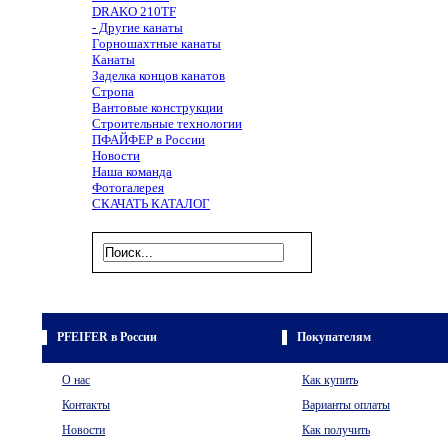
DRAKO 210TF
- Другие канаты
Горношахтные канаты
Канаты
Заделка концов канатов
Стропа
Вантовые конструкции
Строительные технологии
ПФАЙФЕР в России
Новости
Наша команда
Фотогалерея
СКАЧАТЬ КАТАЛОГ
PFEIFER в России
Покупателям
О нас
Как купить
Контакты
Варианты оплаты
Новости
Как получить