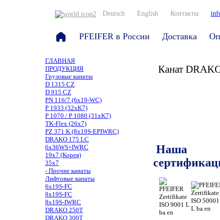
Deutsch
English
Контакты
inf
PFEIFER в России
Доставка
Оп
ГЛАВНАЯ
Канат DRAKO
ПРОДУКЦИЯ
Грузовые канаты
D 1315 CZ
D 915 CZ
PN 116/7 (6x19-WC)
P 1933 (32xK7)
P 1070 / P 1080 (31xK7)
TK-Flex (26x7)
PZ 371 K (8x19S-EPIWRC)
DRAKO 175 LC
Наша
6x36WS+IWRC
19x7 (Корея)
сертификац
35x7
- Прочие канаты
Лифтовые канаты
6x19S-FC
8x19S-FC
8x19S-IWRC
DRAKO 250T
DRAKO 300T