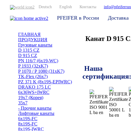
Deutsch
English
Контакты
info@pfeiferruss
PFEIFER в России
Доставка
ГЛАВНАЯ
Канат D 915 C
ПРОДУКЦИЯ
Грузовые канаты
D 1315 CZ
D 915 CZ
PN 116/7 (6x19-WC)
P 1933 (32xK7)
Наша
P 1070 / P 1080 (31xK7)
сертификация
TK-Flex (26x7)
PZ 371 K (8x19S-EPIWRC)
DRAKO 175 LC
6x36WS+IWRC
19x7 (Корея)
35x7
- Прочие канаты
Лифтовые канаты
6x19S-FC
8x19S-FC
8x19S-IWRC