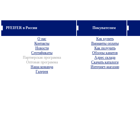
PFEIFER в России
Покупателям
О нас
Как купить
Контакты
Варианты оплаты
Новости
Как получить
Сертификаты
Обзоры канатов
Партнерская программа
Адрес склада
Оптовая программа
Скачать каталоги
Наша команда
Интернет-магазин
Галерея