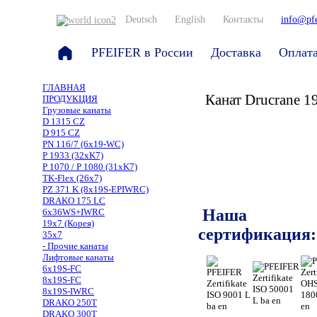
Deutsch
English
Контакты
info@pfe
PFEIFER в России
Доставка
Оплат
ГЛАВНАЯ
Канат Drucrane 1
ПРОДУКЦИЯ
Грузовые канаты
D 1315 CZ
D 915 CZ
PN 116/7 (6x19-WC)
P 1933 (32xK7)
P 1070 / P 1080 (31xK7)
TK-Flex (26x7)
PZ 371 K (8x19S-EPIWRC)
DRAKO 175 LC
Наша
6x36WS+IWRC
19x7 (Корея)
сертификация:
35x7
- Прочие канаты
Лифтовые канаты
6x19S-FC
8x19S-FC
8x19S-IWRC
DRAKO 250T
DRAKO 300T