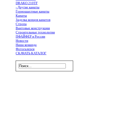
DRAKO 210TF
- Другие канаты
Горношахтные канаты
Канаты
Заделка концов канатов
Стропа
Вантовые конструкции
Строительные технологии
ПФАЙФЕР в России
Новости
Наша команда
Фотогалерея
СКАЧАТЬ КАТАЛОГ