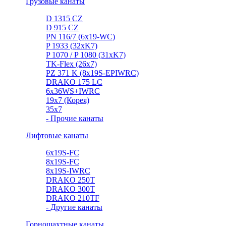
Грузовые канаты
D 1315 CZ
D 915 CZ
PN 116/7 (6x19-WC)
P 1933 (32xK7)
P 1070 / P 1080 (31xK7)
TK-Flex (26x7)
PZ 371 K (8x19S-EPIWRC)
DRAKO 175 LC
6x36WS+IWRC
19x7 (Корея)
35x7
- Прочие канаты
Лифтовые канаты
6x19S-FC
8x19S-FC
8x19S-IWRC
DRAKO 250T
DRAKO 300T
DRAKO 210TF
- Другие канаты
Горношахтные канаты