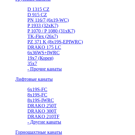
D 1315 CZ
D 915 CZ
PN 116/7 (6x19-WC)
P 1933 (32xK7)
P 1070 / P 1080 (31xK7)
TK-Flex (26x7)
PZ 371 K (8x19S-EPIWRC)
DRAKO 175 LC
6x36WS+IWRC
19x7 (Корея)
35x7
- Прочие канаты
Лифтовые канаты
6x19S-FC
8x19S-FC
8x19S-IWRC
DRAKO 250T
DRAKO 300T
DRAKO 210TF
- Другие канаты
Горношахтные канаты