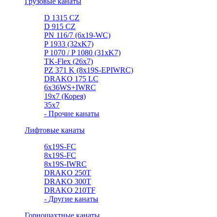
Грузовые канаты
D 1315 CZ
D 915 CZ
PN 116/7 (6x19-WC)
P 1933 (32xK7)
P 1070 / P 1080 (31xK7)
TK-Flex (26x7)
PZ 371 K (8x19S-EPIWRC)
DRAKO 175 LC
6x36WS+IWRC
19x7 (Корея)
35x7
- Прочие канаты
Лифтовые канаты
6x19S-FC
8x19S-FC
8x19S-IWRC
DRAKO 250T
DRAKO 300T
DRAKO 210TF
- Другие канаты
Горношахтные канаты