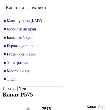
|
Канаты для техники:
■
Манипулятор (КМУ)
■
Мобильный кран
■
Башенный кран
■
Буровая установка
■
Гусеничный кран
■
Электроталь
■
Мостовой кран
■
Лифт
Искать...
Канат P575
Канат P575
—